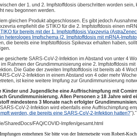
schen der 1. und 2. Impfstoffdosis überschritten worden sein, 
icht neu begonnen werden.
t dem gleichen Produkt abgeschlossen. Es gibt jedoch Ausnahme
axzevria empfiehlt die STIKO für die 2. Impfstoffdosis einen mR
IKO für bereits mit der 1. Impfstoffdosis Vaxzevria (AstraZenec
n heterologes Impfschema (2. Impfstoffdosis mit mRNA-Impfstof
die bereits eine Impfstoffdosis Spikevax erhalten haben, soll
lgen.
eine gesicherte SARS-CoV-2-Infektion im Abstand von unter 4 W
 im Rahmen der Grundimmunisierung eine 2. Impfstoffdosis mit
tion. Die Gabe der zweiten Impfstoffdosis ist bereits ab 4 Wo
SARS-CoV-2-Infektion in einem Abstand von 4 oder mehr Woche
reten, ist keine weitere Impfung zur Grundimmunisierung notw
ige Kinder und Jugendliche eine Auffrischimpfung mit Comirn
nach Grundimmunisierung. Allen Personen ≥ 18 Jahre wird e
toff mindestens 3 Monate nach erfolgter Grundimmunisier
SARS-CoV-2-Infektion wird ebenfalls eine Auffrischimpfung em
mpft werden, die bereits eine SARS-CoV-2-Infektion hatten?
")."
ki.de/SharedDocs/FAQ/COVID-Impfen/gesamt.html
mpfungen entnehmen Sie bitte von der Internetseite vom Robert-Koch I