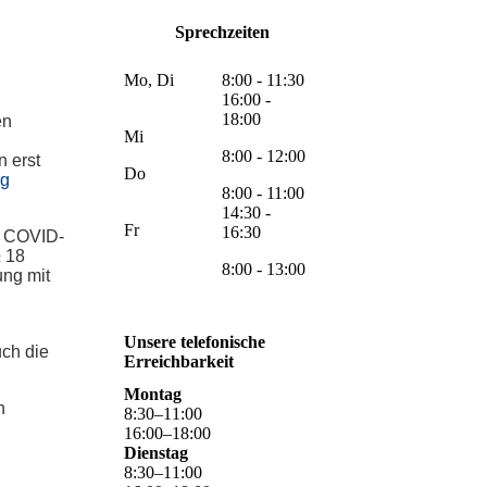
Sprechzeiten
Mo, Di
8:00 - 11:30
16:00 -
18:00
en
Mi
8:00 - 12:00
n erst
Do
ig
8:00 - 11:00
14:30 -
Fr
16:30
r COVID-
≥ 18
8:00 - 13:00
ung mit
Unsere telefonische
uch die
Erreichbarkeit
Montag
n
8
:
30
–
11
:
00
16
:
00
–
18
:
00
Dienstag
8
:
30
–
11
:
00