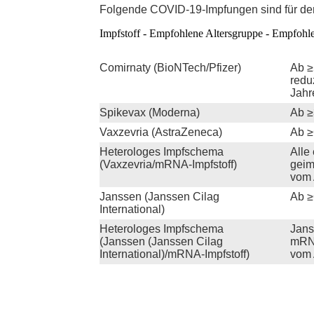
Folgende COVID-19-Impfungen sind für den
Impfstoff - Empfohlene Altersgruppe - Empfohl
Comirnaty (BioNTech/Pfizer)
Ab ≥
redu
Jahr
Spikevax (Moderna)
Ab ≥
Vaxzevria (AstraZeneca)
Ab ≥
Heterologes Impfschema
Alle
(Vaxzevria/mRNA-Impfstoff)
geim
vom 
Janssen (Janssen Cilag
Ab ≥
International)
Heterologes Impfschema
Jans
(Janssen (Janssen Cilag
mRNA
International)/mRNA-Impfstoff)
vom 