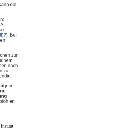
kann die
n:
NA-
a)
f)?
). Bei
ten
ochen zur
 einem
chen nach
n zur
endig.
aty in
ine
ung
pfohlen
nstitut