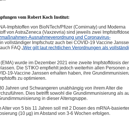
mpfungen vom Robert Koch Institut:
A-Impfstoffen von BioNTech/Pfizer (Comirnaty) und Moderna
off von AstraZeneca (Vaxzevria) sind jeweils zwei Impfstoffdos
zmaßnahmen-Ausnahmeverordnung und Coronavirus-
ein vollständiger Impfschutz auch bei COVID-19 Vaccine Jansse
. auch FAQ „
Wer gilt laut rechtlichen Verordnungen als vollständ
 (EMA) wurde im Dezember 2021 eine zweite Impfstoffdosis de
lassen. Die STIKO empfiehlt jedoch weiterhin allen Personen 
COVID-19-Vaccine Janssen erhalten haben, ihre Grundimmunisier
pfstoffs zu optimieren.
 30 Jahren und Schwangeren unabhängig von ihrem Alter die
rchzuführen. Dies betrifft sowohl die Grundimmunisierung als a
Grundimmunisierung in dieser Altersgruppe.
 Alter von 5 bis 11 Jahren soll mit 2 Dosen des mRNA-basierte
Dosierung (10 µg) im Abstand von 3-6 Wochen erfolgen.