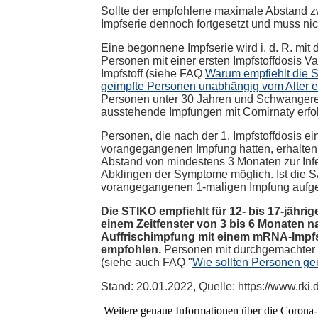
Sollte der empfohlene maximale Abstand zwi
Impfserie dennoch fortgesetzt und muss n
Eine begonnene Impfserie wird i. d. R. mi
Personen mit einer ersten Impfstoffdosis V
Impfstoff (siehe FAQ
Warum empfiehlt die ST
geimpfte Personen unabhängig vom Alter ei
Personen unter 30 Jahren und Schwangeren, 
ausstehende Impfungen mit Comirnaty erfo
Personen, die nach der 1. Impfstoffdosis 
vorangegangenen Impfung hatten, erhalten
Abstand von mindestens 3 Monaten zur Infek
Abklingen der Symptome möglich. Ist die 
vorangegangenen 1-maligen Impfung aufget
Die STIKO empfiehlt für 12- bis 17-jähr
einem Zeitfenster von 3 bis 6 Monaten 
Auffrischimpfung mit einem mRNA-Impfs
empfohlen.
Personen mit durchgemachter 
(siehe auch FAQ "
Wie sollten Personen gei
Stand: 20.01.2022, Quelle: https://www.r
Weitere genaue Informationen über die Corona-I